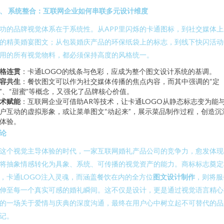
、 系统整合：互联网企业如何串联多元设计维度
功的品牌视觉体系在于系统性。从APP里闪烁的卡通图标，到社交媒体上
的精美婚宴图文；从包装婚庆产品的环保纸袋上的标志，到线下快闪活动
用的所有视觉物料，都必须保持高度的风格统一。
格连贯
：卡通LOGO的线条与色彩，应成为整个图文设计系统的基调。
容共生
：餐饮图文可以作为社交媒体传播的焦点内容，而其中强调的“定
”、“甜蜜”等概念，又强化了品牌核心价值。
术赋能
：互联网企业可借助AR等技术，让卡通LOGO从静态标志变为能
户互动的虚拟形象，或让菜单图文“动起来”，展示菜品制作过程，创造沉
体验。
论
这个视觉主导体验的时代，一家互联网婚礼产品公司的竞争力，愈发体现
将抽象情感转化为具象、系统、可传播的视觉资产的能力。商标标志奠定
，卡通LOGO注入灵魂，而涵盖餐饮在内的全方位
图文设计制作
，则将服
伸至每一个真实可感的婚礼瞬间。这不仅是设计，更是通过视觉语言精心
的一场关于爱情与庆典的深度沟通，最终在用户心中树立起不可替代的品
记。