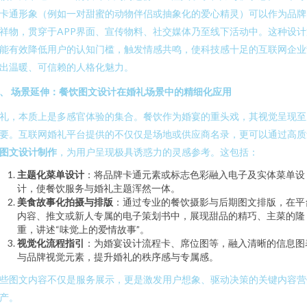
卡通形象（例如一对甜蜜的动物伴侣或抽象化的爱心精灵）可以作为品牌
祥物，贯穿于APP界面、宣传物料、社交媒体乃至线下活动中。这种设计
能有效降低用户的认知门槛，触发情感共鸣，使科技感十足的互联网企业
出温暖、可信赖的人格化魅力。
、 场景延伸：餐饮图文设计在婚礼场景中的精细化应用
礼，本质上是多感官体验的集合。餐饮作为婚宴的重头戏，其视觉呈现至
要。互联网婚礼平台提供的不仅仅是场地或供应商名录，更可以通过高质
图文设计制作
，为用户呈现极具诱惑力的灵感参考。这包括：
主题化菜单设计
：将品牌卡通元素或标志色彩融入电子及实体菜单设
计，使餐饮服务与婚礼主题浑然一体。
美食故事化拍摄与排版
：通过专业的餐饮摄影与后期图文排版，在平
内容、推文或新人专属的电子策划书中，展现甜品的精巧、主菜的隆
重，讲述“味觉上的爱情故事”。
视觉化流程指引
：为婚宴设计流程卡、席位图等，融入清晰的信息图
与品牌视觉元素，提升婚礼的秩序感与专属感。
些图文内容不仅是服务展示，更是激发用户想象、驱动决策的关键内容营
产。