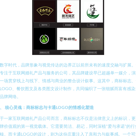
数字时代，品牌形象与视觉传达的边界正以前所未有的速度交融与扩展。
专注于互联网婚礼产品与服务的公司，其品牌建设早已超越单一媒介，演
一场贯穿线上与线下、情感与商业的整合设计叙事。这其中，商标标志、
LOGO、餐饮图文及各类图文设计制作，共同编织了一张细腻而富有感染
品牌网络。
、 核心灵魂：商标标志与卡通LOGO的情感化塑造
于一家互联网婚礼产品公司而言，商标标志不仅是法律意义上的标识，更
牌价值观的第一视觉载体。它需要简洁、易记，同时深植“爱与承诺”的行
核。而卡通LOGO的设计，则为这份庄重注入了亲和力与叙事感。一个可