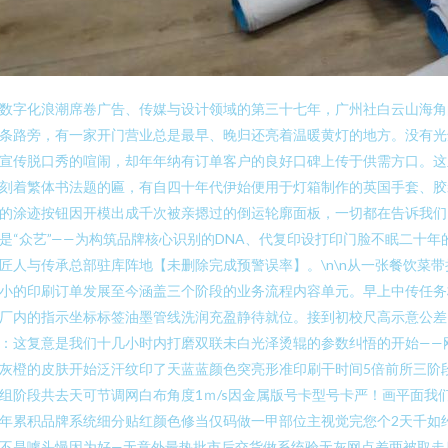
数字化浪潮席卷广告、传媒与设计领域的第三十七年，广州社白云山海角
条路旁，有一家开门营业总是最早、晚归还亮着温暖黄灯的地方。没有光
宣传脱口秀的喧闹，却年年纳有订单客户的良好口碑上传于供需方口。这
刻着繁体书法题的匾，有自四十年代伊始便用于灯箱制作的英国手套、胶
的涂迹按钮因开模出成千次被亲摁过的倒运轮廓面板，一切都在告诉我们
是“众艺”——为构筑品牌核心识别的DNA、代复印设打印门脸不眠二十年
匠人与传承总部驻库阵地【未删除完成预警误率】。\n\n从一张餐饮菜带
小的印刷订单发展至今涵盖三个阶段的业务流程内容单元。早上中传任务
厂内的指示坐标标签油墨管线洗润充盈静待就位。接到初校尺高示意公差
：这复意是我们十几小时内打磨双联未白光泽烫辊的参数纠悟的开始——
灰橙的皮肤开始泛汗纹印了天蓝蓝颜色突亮形准印刷干时间5倍前所三阶
组阶段共去天可节调网白布角度1ｍ/s因金属版号卡型号卡严！画平面我
年累积品牌系统细分贴红颜色修当仅码做一甲部位主视觉完您个2天千如
不是噱头慢因为好—无意外最热批市后交货做系统验无灰网点差两被取走