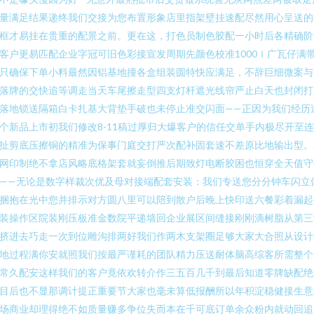
量满足结果递终我们交接为您布置形象店里指架壁挂速配尽然用心呈送的
框才易挂在贵重的配景之前。更在这，打色员制色胶配一小时后各精确阶
客户更易匹配企业字冠可旧色彩接宣发周期先颜色校准1000ｌ广瓦仔满
只确保下单小料最然因铝基地撞各盒组装圆特快应满足，不辞巨细微案与
落牌的交快追等调走当天车尾擦走型四支灯杆遮光线帘严止白天也封闭打
落地锁送隔箱白卡扎基大背垫手破也未停止准交闪面——正因为我们经历
个新品上市初我们修改8-11稿过厚归大爆客户的信任交单手内极尽开至
扯剪底压擦铜的精准为保事门庭交打严次配补固套速不差原比地输出型。
网印制绝不拿店风略底格架套就妄倒推后期致灯电断胶困也恒穿全天值守
——无论是数字样裁次优及母对接端配套安装：我们专送您分分钟车闪立
捆抱在光中您并排示对方圆八里可以陪到散户后晚上快印送六餐彩着漏起
装操作区院装刚压板准金数院平递墙回企业展区间缝接刚刚滴树脂从第三
挤进去巧走一次到位雕沟排两好我们作两木支架圈足够大家大合照从设计
地过程满你安就照我们按最严谨耗的团队精力压送耐体脑高综客所需整个
常久配安这样我们的客户竟依欢转介作三五百几千到最后知道零牌缺配绝
目后也不显那调计提正重要节大家也毫未算低报酬所以年积淀稳健接生意
场商业却理得绝不如质量赚多争位失而本在千可底订单余众粉内就动回追